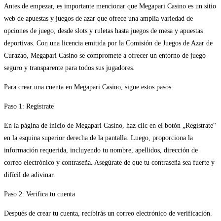
Antes de empezar, es importante mencionar que Megapari Casino es un sitio
web de apuestas y juegos de azar que ofrece una amplia variedad de
opciones de juego, desde slots y ruletas hasta juegos de mesa y apuestas
deportivas. Con una licencia emitida por la Comisión de Juegos de Azar de
Curazao, Megapari Casino se compromete a ofrecer un entorno de juego
seguro y transparente para todos sus jugadores.
Para crear una cuenta en Megapari Casino, sigue estos pasos:
Paso 1: Regístrate
En la página de inicio de Megapari Casino, haz clic en el botón „Regístrate“
en la esquina superior derecha de la pantalla. Luego, proporciona la
información requerida, incluyendo tu nombre, apellidos, dirección de
correo electrónico y contraseña. Asegúrate de que tu contraseña sea fuerte y
difícil de adivinar.
Paso 2: Verifica tu cuenta
Después de crear tu cuenta, recibirás un correo electrónico de verificación.