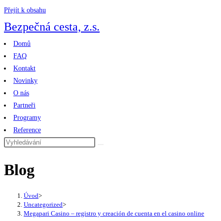
Přejít k obsahu
Bezpečná cesta, z.s.
Domů
FAQ
Kontakt
Novinky
O nás
Partneři
Programy
Reference
Blog
Úvod
>
Uncategorized
>
Megapari Casino – registro y creación de cuenta en el casino online