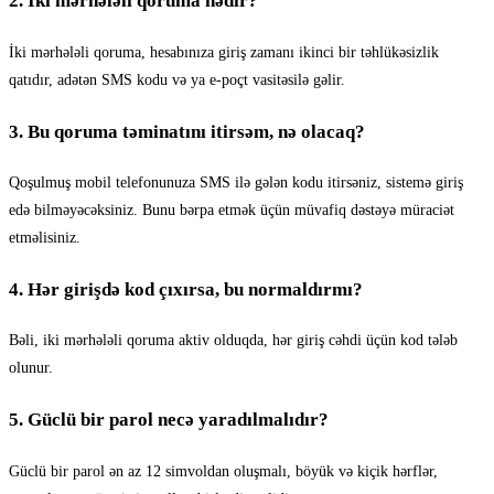
2. İki mərhələli qoruma nədir?
İki mərhələli qoruma, hesabınıza giriş zamanı ikinci bir təhlükəsizlik
qatıdır, adətən SMS kodu və ya e-poçt vasitəsilə gəlir.
3. Bu qoruma təminatını itirsəm, nə olacaq?
Qoşulmuş mobil telefonunuza SMS ilə gələn kodu itirsəniz, sistemə giriş
edə bilməyəcəksiniz. Bunu bərpa etmək üçün müvafiq dəstəyə müraciət
etməlisiniz.
4. Hər girişdə kod çıxırsa, bu normaldırmı?
Bəli, iki mərhələli qoruma aktiv olduqda, hər giriş cəhdi üçün kod tələb
olunur.
5. Güclü bir parol necə yaradılmalıdır?
Güclü bir parol ən az 12 simvoldan oluşmalı, böyük və kiçik hərflər,