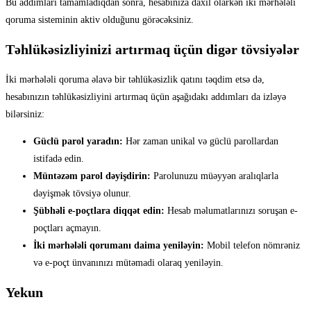
Bu addımları tamamladıqdan sonra, hesabınıza daxil olarkən iki mərhələli
qoruma sisteminin aktiv olduğunu görəcəksiniz.
Təhlükəsizliyinizi artırmaq üçün digər tövsiyələr
İki mərhələli qoruma əlavə bir təhlükəsizlik qatını təqdim etsə də,
hesabınızın təhlükəsizliyini artırmaq üçün aşağıdakı addımları da izləyə
bilərsiniz:
Güclü parol yaradın:
Hər zaman unikal və güclü parollardan
istifadə edin.
Müntəzəm parol dəyişdirin:
Parolunuzu müəyyən aralıqlarla
dəyişmək tövsiyə olunur.
Şübhəli e-poçtlara diqqət edin:
Hesab məlumatlarınızı soruşan e-
poçtları açmayın.
İki mərhələli qorumanı daima yeniləyin:
Mobil telefon nömrəniz
və e-poçt ünvanınızı mütəmadi olaraq yeniləyin.
Yekun