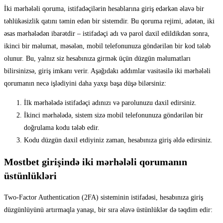
İki mərhələli qoruma, istifadəçilərin hesablarına giriş edərkən əlavə bir
təhlükəsizlik qatını təmin edən bir sistemdir. Bu qoruma rejimi, adətən, iki
əsas mərhələdən ibarətdir – istifadəçi adı və parol daxil edildikdən sonra,
ikinci bir məlumat, məsələn, mobil telefonunuza göndərilən bir kod tələb
olunur. Bu, yalnız siz hesabınıza girmək üçün düzgün məlumatları
bilirsinizsə, giriş imkanı verir. Aşağıdakı addımlar vasitəsilə iki mərhələli
qorumanın necə işlədiyini daha yaxşı başa düşə bilərsiniz:
İlk mərhələdə istifadəçi adınızı və parolunuzu daxil edirsiniz.
İkinci mərhələdə, sistem sizə mobil telefonunuza göndərilən bir
doğrulama kodu tələb edir.
Kodu düzgün daxil etdiyiniz zaman, hesabınıza giriş əldə edirsiniz.
Mostbet girişində iki mərhələli qorumanın
üstünlükləri
Two-Factor Authentication (2FA) sisteminin istifadəsi, hesabınıza giriş
düzgünlüyünü artırmaqla yanaşı, bir sıra əlavə üstünlüklər də təqdim edir: