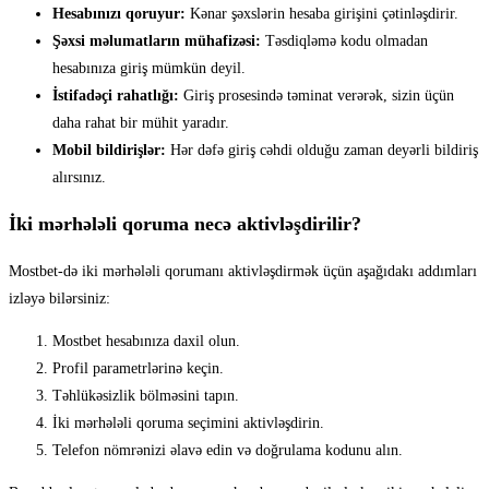
Hesabınızı qoruyur:
Kənar şəxslərin hesaba girişini çətinləşdirir.
Şəxsi məlumatların mühafizəsi:
Təsdiqləmə kodu olmadan
hesabınıza giriş mümkün deyil.
İstifadəçi rahatlığı:
Giriş prosesində təminat verərək, sizin üçün
daha rahat bir mühit yaradır.
Mobil bildirişlər:
Hər dəfə giriş cəhdi olduğu zaman deyərli bildiriş
alırsınız.
İki mərhələli qoruma necə aktivləşdirilir?
Mostbet-də iki mərhələli qorumanı aktivləşdirmək üçün aşağıdakı addımları
izləyə bilərsiniz:
Mostbet hesabınıza daxil olun.
Profil parametrlərinə keçin.
Təhlükəsizlik bölməsini tapın.
İki mərhələli qoruma seçimini aktivləşdirin.
Telefon nömrənizi əlavə edin və doğrulama kodunu alın.