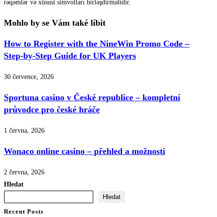
rəqəmlər və xüsusi simvolları birləşdirməlidir.
Mohlo by se Vám také líbit
How to Register with the NineWin Promo Code –
Step‑by‑Step Guide for UK Players
30 července, 2026
Sportuna casino v České republice – kompletní
průvodce pro české hráče
1 června, 2026
Wonaco online casino – přehled a možnosti
2 června, 2026
Hledat
Hledat
Recent Posts