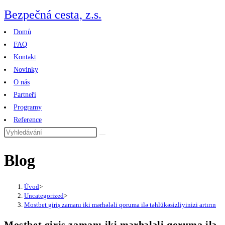
Přejít
Bezpečná cesta, z.s.
k
Domů
obsahu
FAQ
Kontakt
Novinky
O nás
Partneři
Programy
Reference
Blog
Úvod
>
Uncategorized
>
Mostbet giriş zamanı iki mərhələli qoruma ilə təhlükəsizliyinizi artırın
Mostbet giriş zamanı iki mərhələli qoruma ilə