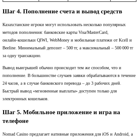
Шаг 4. Пополнение счета и вывод средств
Казахстанские игроки могут использовать несколько популярных
методов пополнения: банковские карты Visa/MasterCard,
онлайн‑кошельки QIWI, WebMoney и мобильные платежи от Kcell и
Beeline. Минимальный депозит – 500 тг, а максимальный – 500 000 тг
за одну транзакцию.
Вывод выигрышей обычно происходит тем же способом, что и
пополнение. В большинстве случаев заявки обрабатываются в течение
24 часов, а в случае банковского перевода – до 3 рабочих дней.
Быстрый вывод «мгновенные выплаты» доступен только для
электронных кошельков.
Шаг 5. Мобильное приложение и игра на
телефоне
Nomad Casino предлагает нативные приложения для iOS и Android, а