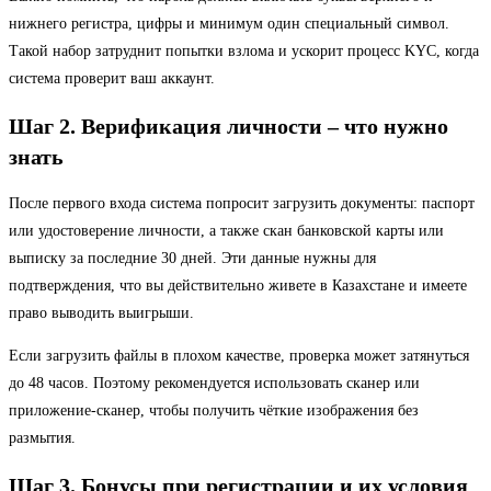
нижнего регистра, цифры и минимум один специальный символ.
Такой набор затруднит попытки взлома и ускорит процесс KYC, когда
система проверит ваш аккаунт.
Шаг 2. Верификация личности – что нужно
знать
После первого входа система попросит загрузить документы: паспорт
или удостоверение личности, а также скан банковской карты или
выписку за последние 30 дней. Эти данные нужны для
подтверждения, что вы действительно живете в Казахстане и имеете
право выводить выигрыши.
Если загрузить файлы в плохом качестве, проверка может затянуться
до 48 часов. Поэтому рекомендуется использовать сканер или
приложение‑сканер, чтобы получить чёткие изображения без
размытия.
Шаг 3. Бонусы при регистрации и их условия