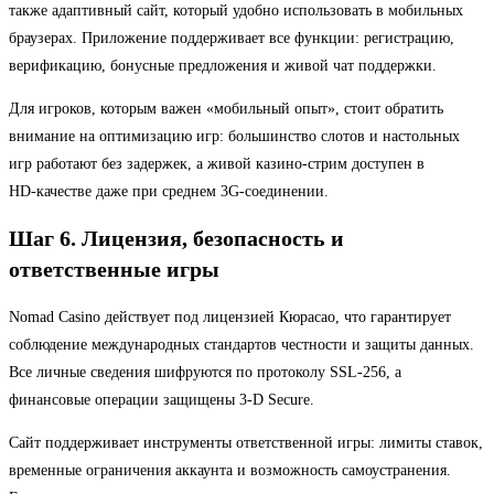
также адаптивный сайт, который удобно использовать в мобильных
браузерах. Приложение поддерживает все функции: регистрацию,
верификацию, бонусные предложения и живой чат поддержки.
Для игроков, которым важен «мобильный опыт», стоит обратить
внимание на оптимизацию игр: большинство слотов и настольных
игр работают без задержек, а живой казино‑стрим доступен в
HD‑качестве даже при среднем 3G‑соединении.
Шаг 6. Лицензия, безопасность и
ответственные игры
Nomad Casino действует под лицензией Кюрасао, что гарантирует
соблюдение международных стандартов честности и защиты данных.
Все личные сведения шифруются по протоколу SSL‑256, а
финансовые операции защищены 3‑D Secure.
Сайт поддерживает инструменты ответственной игры: лимиты ставок,
временные ограничения аккаунта и возможность самоустранения.