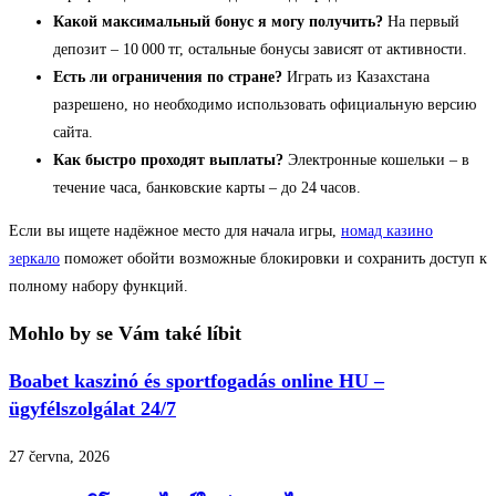
Какой максимальный бонус я могу получить?
На первый
депозит – 10 000 тг, остальные бонусы зависят от активности.
Есть ли ограничения по стране?
Играть из Казахстана
разрешено, но необходимо использовать официальную версию
сайта.
Как быстро проходят выплаты?
Электронные кошельки – в
течение часа, банковские карты – до 24 часов.
Если вы ищете надёжное место для начала игры,
номад казино
зеркало
поможет обойти возможные блокировки и сохранить доступ к
полному набору функций.
Mohlo by se Vám také líbit
Boabet kaszinó és sportfogadás online HU –
ügyfélszolgálat 24/7
27 června, 2026