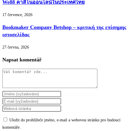
We88 คาสิโนออนไลน์ในประเทศไทย
17 července, 2026
Bookmaker Company Betshop – κριτική της επίσημης
ιστοσελίδας
27 června, 2026
Napsat komentář
Komentář
Chcete-
li
Chcete-
přidat
li
Zadejte
komentář,
přidat
adresu
Uložit do prohlížeče jméno, e-mail a webovou stránku pro budoucí
zadejte
komentář,
URL
komentáře.
své
zadejte
svého