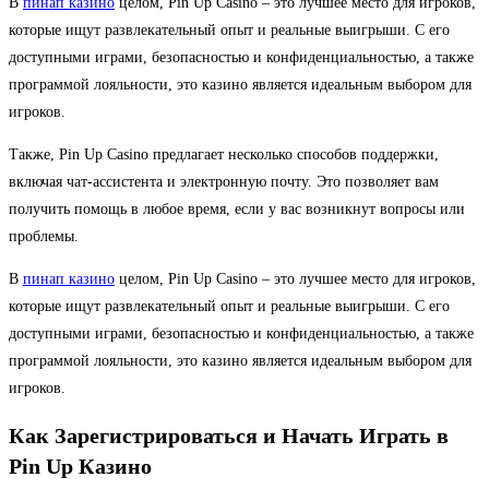
В
пинап казино
целом, Pin Up Casino – это лучшее место для игроков,
которые ищут развлекательный опыт и реальные выигрыши. С его
доступными играми, безопасностью и конфиденциальностью, а также
программой лояльности, это казино является идеальным выбором для
игроков.
Также, Pin Up Casino предлагает несколько способов поддержки,
включая чат-ассистента и электронную почту. Это позволяет вам
получить помощь в любое время, если у вас возникнут вопросы или
проблемы.
В
пинап казино
целом, Pin Up Casino – это лучшее место для игроков,
которые ищут развлекательный опыт и реальные выигрыши. С его
доступными играми, безопасностью и конфиденциальностью, а также
программой лояльности, это казино является идеальным выбором для
игроков.
Как Зарегистрироваться и Начать Играть в
Pin Up Казино