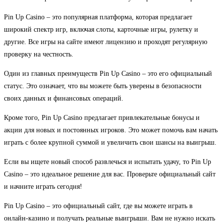
Pin Up Casino – это популярная платформа, которая предлагает
широкий спектр игр, включая слоты, карточные игры, рулетку и
другие. Все игры на сайте имеют лицензию и проходят регулярную
проверку на честность.
Один из главных преимуществ Pin Up Casino – это его официальный
статус. Это означает, что вы можете быть уверены в безопасности
своих данных и финансовых операций.
Кроме того, Pin Up Casino предлагает привлекательные бонусы и
акции для новых и постоянных игроков. Это может помочь вам начать
играть с более крупной суммой и увеличить свои шансы на выигрыш.
Если вы ищете новый способ развлечься и испытать удачу, то Pin Up
Casino – это идеальное решение для вас. Проверьте официальный сайт
и начните играть сегодня!
Pin Up Casino – это официальный сайт, где вы можете играть в
онлайн-казино и получать реальные выигрыши. Вам не нужно искать