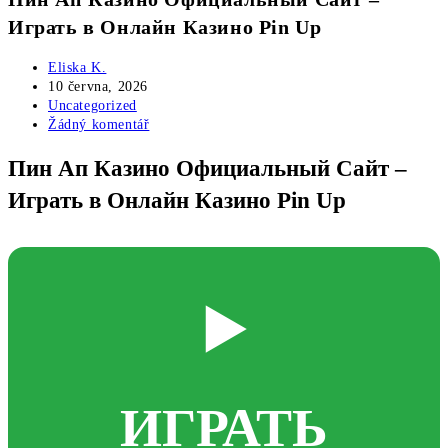
Играть в Онлайн Казино Pin Up
Autor
Eliska K.
příspěvku
Příspěvek
10 června, 2026
byl
Rubriky
Uncategorized
publikován
příspěvku
Komentáře
Žádný komentář
k
příspěvku
Пин Ап Казино Официальный Сайт –
Играть в Онлайн Казино Pin Up
▶️
ИГРАТЬ