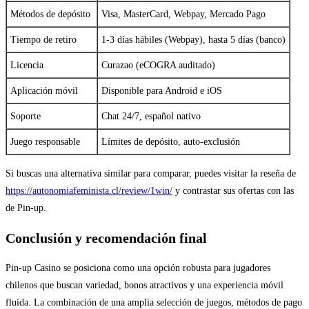
Métodos de depósito
Visa, MasterCard, Webpay, Mercado Pago
Tiempo de retiro
1‑3 días hábiles (Webpay), hasta 5 días (banco)
Licencia
Curazao (eCOGRA auditado)
Aplicación móvil
Disponible para Android e iOS
Soporte
Chat 24/7, español nativo
Juego responsable
Límites de depósito, auto‑exclusión
Si buscas una alternativa similar para comparar, puedes visitar la reseña de
https://autonomiafeminista.cl/review/1win/
y contrastar sus ofertas con las
de Pin-up.
Conclusión y recomendación final
Pin-up Casino se posiciona como una opción robusta para jugadores
chilenos que buscan variedad, bonos atractivos y una experiencia móvil
fluida. La combinación de una amplia selección de juegos, métodos de pago