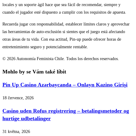
locales y un soporte ágil hace que sea fácil de recomendar, siempre y
cuando el jugador esté dispuesto a cumplir con los requisitos de apuesta.
Recuerda jugar con responsabilidad, establecer límites claros y aprovechar
las herramientas de auto‑exclusión si sientes que el juego está afectando
otras áreas de tu vida. Con esa actitud, Pin-up puede ofrecer horas de
entretenimiento seguro y potencialmente rentable.
© 2026 Autonomía Feminista Chile. Todos los derechos reservados.
Mohlo by se Vám také líbit
Pin Up Casino Azərbaycanda – Onlayn Kazino Girişi
18 července, 2026
Casino uden Rofus registrering – betalingsmetoder og
hurtige udbetalinger
31 května, 2026