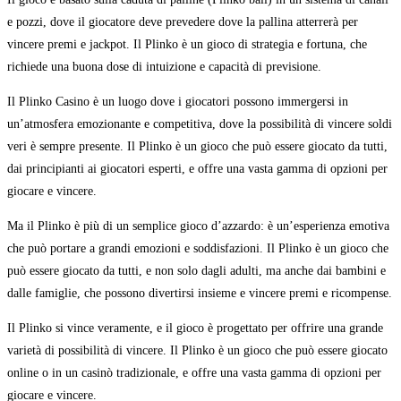
e pozzi, dove il giocatore deve prevedere dove la pallina atterrerà per
vincere premi e jackpot. Il Plinko è un gioco di strategia e fortuna, che
richiede una buona dose di intuizione e capacità di previsione.
Il Plinko Casino è un luogo dove i giocatori possono immergersi in
un’atmosfera emozionante e competitiva, dove la possibilità di vincere soldi
veri è sempre presente. Il Plinko è un gioco che può essere giocato da tutti,
dai principianti ai giocatori esperti, e offre una vasta gamma di opzioni per
giocare e vincere.
Ma il Plinko è più di un semplice gioco d’azzardo: è un’esperienza emotiva
che può portare a grandi emozioni e soddisfazioni. Il Plinko è un gioco che
può essere giocato da tutti, e non solo dagli adulti, ma anche dai bambini e
dalle famiglie, che possono divertirsi insieme e vincere premi e ricompense.
Il Plinko si vince veramente, e il gioco è progettato per offrire una grande
varietà di possibilità di vincere. Il Plinko è un gioco che può essere giocato
online o in un casinò tradizionale, e offre una vasta gamma di opzioni per
giocare e vincere.