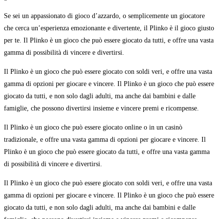
Se sei un appassionato di gioco d’azzardo, o semplicemente un giocatore
che cerca un’esperienza emozionante e divertente, il Plinko è il gioco giusto
per te. Il Plinko è un gioco che può essere giocato da tutti, e offre una vasta
gamma di possibilità di vincere e divertirsi.
Il Plinko è un gioco che può essere giocato con soldi veri, e offre una vasta
gamma di opzioni per giocare e vincere. Il Plinko è un gioco che può essere
giocato da tutti, e non solo dagli adulti, ma anche dai bambini e dalle
famiglie, che possono divertirsi insieme e vincere premi e ricompense.
Il Plinko è un gioco che può essere giocato online o in un casinò
tradizionale, e offre una vasta gamma di opzioni per giocare e vincere. Il
Plinko è un gioco che può essere giocato da tutti, e offre una vasta gamma
di possibilità di vincere e divertirsi.
Il Plinko è un gioco che può essere giocato con soldi veri, e offre una vasta
gamma di opzioni per giocare e vincere. Il Plinko è un gioco che può essere
giocato da tutti, e non solo dagli adulti, ma anche dai bambini e dalle