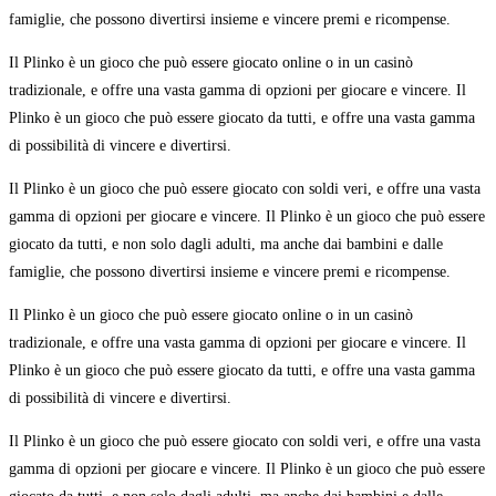
famiglie, che possono divertirsi insieme e vincere premi e ricompense.
Il Plinko è un gioco che può essere giocato online o in un casinò
tradizionale, e offre una vasta gamma di opzioni per giocare e vincere. Il
Plinko è un gioco che può essere giocato da tutti, e offre una vasta gamma
di possibilità di vincere e divertirsi.
Il Plinko è un gioco che può essere giocato con soldi veri, e offre una vasta
gamma di opzioni per giocare e vincere. Il Plinko è un gioco che può essere
giocato da tutti, e non solo dagli adulti, ma anche dai bambini e dalle
famiglie, che possono divertirsi insieme e vincere premi e ricompense.
Il Plinko è un gioco che può essere giocato online o in un casinò
tradizionale, e offre una vasta gamma di opzioni per giocare e vincere. Il
Plinko è un gioco che può essere giocato da tutti, e offre una vasta gamma
di possibilità di vincere e divertirsi.
Il Plinko è un gioco che può essere giocato con soldi veri, e offre una vasta
gamma di opzioni per giocare e vincere. Il Plinko è un gioco che può essere