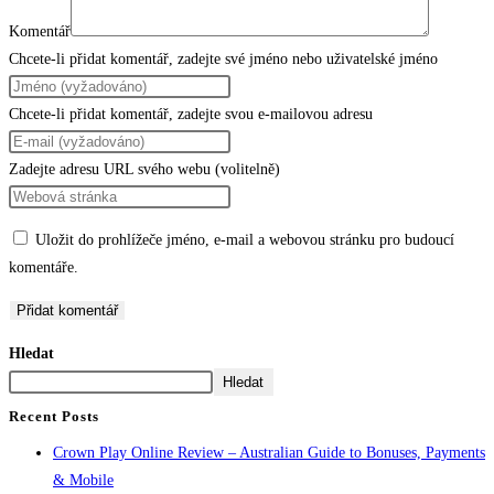
Komentář
Chcete-li přidat komentář, zadejte své jméno nebo uživatelské jméno
Chcete-li přidat komentář, zadejte svou e-mailovou adresu
Zadejte adresu URL svého webu (volitelně)
Uložit do prohlížeče jméno, e-mail a webovou stránku pro budoucí
komentáře.
Hledat
Hledat
Recent Posts
Crown Play Online Review – Australian Guide to Bonuses, Payments
& Mobile