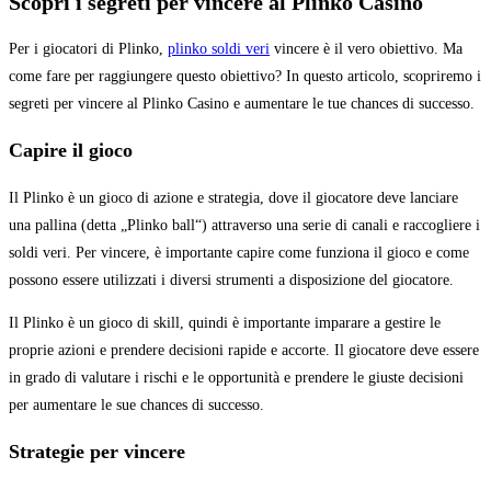
Scopri i segreti per vincere al Plinko Casino
Per i giocatori di Plinko,
plinko soldi veri
vincere è il vero obiettivo. Ma
come fare per raggiungere questo obiettivo? In questo articolo, scopriremo i
segreti per vincere al Plinko Casino e aumentare le tue chances di successo.
Capire il gioco
Il Plinko è un gioco di azione e strategia, dove il giocatore deve lanciare
una pallina (detta „Plinko ball“) attraverso una serie di canali e raccogliere i
soldi veri. Per vincere, è importante capire come funziona il gioco e come
possono essere utilizzati i diversi strumenti a disposizione del giocatore.
Il Plinko è un gioco di skill, quindi è importante imparare a gestire le
proprie azioni e prendere decisioni rapide e accorte. Il giocatore deve essere
in grado di valutare i rischi e le opportunità e prendere le giuste decisioni
per aumentare le sue chances di successo.
Strategie per vincere