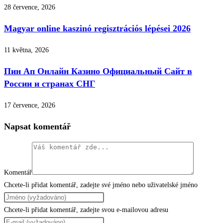
28 července, 2026
Magyar online kaszinó regisztrációs lépései 2026
11 května, 2026
Пин Ап Онлайн Казино Официальный Сайт в
России и странах СНГ
17 července, 2026
Napsat komentář
Komentář
Chcete-li přidat komentář, zadejte své jméno nebo uživatelské jméno
Chcete-li přidat komentář, zadejte svou e-mailovou adresu