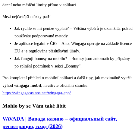
denní nebo měsíční limity přímo v aplikaci.
Mezi nejčastější otázky patří:
Jak rychle se mi peníze vyplatí? – Většina výběrů je okamžitá, pokud
používáte podporované metody.
Je aplikace legální v ČR? – Ano, Wingaga operuje na základě licence
EU a je regulována příslušnými úřady.
Jak fungují bonusy na mobilu? – Bonusy jsou automaticky připsány
po splnění podmínek v sekci „Bonusy“.
Pro kompletní přehled o mobilní aplikaci a další tipy, jak maximálně využít
výhod
wingaga mobil
, navštivte oficiální stránku:
https://wingagacasinos.net/wingaga-app/
.
Mohlo by se Vám také líbit
VAVADA | Вавада казино – официальный сайт,
регистрация, вход (2026)