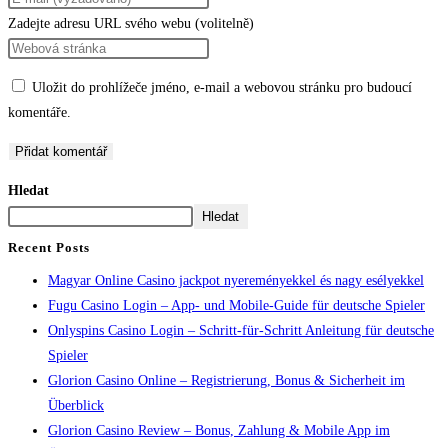
Zadejte adresu URL svého webu (volitelně)
Uložit do prohlížeče jméno, e-mail a webovou stránku pro budoucí
komentáře.
Hledat
Hledat
Recent Posts
Magyar Online Casino jackpot nyereményekkel és nagy esélyekkel
Fugu Casino Login – App‑ und Mobile‑Guide für deutsche Spieler
Onlyspins Casino Login – Schritt‑für‑Schritt Anleitung für deutsche
Spieler
Glorion Casino Online – Registrierung, Bonus & Sicherheit im
Überblick
Glorion Casino Review – Bonus, Zahlung & Mobile App im