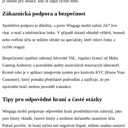
je ideální pro situace, kdy se zápas rychle mění.
Zákaznická podpora a bezpečnost
Spolehlivá podpora je důležitá, a proto Wingaga mobil nabízí 24/7 live
chat, e‑mail a telefonickou linku. V případě dotazů ohledně výběrů, bonusů
nebo ověření účtu se můžete obrátit na specialisty, kteří mluví česky a
rychle reagují.
Bezpečnostní opatření zahrnují šifrování SSL, regulaci licencí od Malta
Gaming Authority a pravidelné audity nezávislých testovacích laboratoří.
Kromě toho je v aplikaci integrován systém pro kontrolu KYC (Know Your
Customer), který pomáhá předcházet podvodům a zajišťuje, že jen
oprávnění hráči mohou provádět transakce.
Tipy pro odpovědné hraní a časté otázky
Wingaga mobil podporuje odpovědné hraní prostřednictvím nástrojů, jako
jsou limity vkladů, časové limity a možnost dočasného uzamčení účtu.
Pokud pocítíte, že hraní začíná mít negativní dopad, můžete snadno nastavit