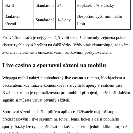
Skrill
Standardní
24 h
Poplatek 1 % z částky
Bankovní
Bezpečné, vyšší minimální
Standardní
1–3 dny
převod
limit
Pro většinu hráčů je nejvýhodnější volit okamžité metody, zejména pokud
chcete rychle využít výhru na další sázky. Vždy však zkontrolujte, zda vámi
zvolená metoda není omezená vaším bankovním poskytovatelem.
Live casino a sportovní sázení na mobilu
Wingaga mobil nabízí plnohodnotný
live casino
s ruletou, blackjackem a
baccaratem, kde můžete komunikovat s živými krupiéry v reálném čase.
Kvalita streamu je optimalizována pro mobilní připojení, takže i při slabším
signálu si můžete užívat plynulý zážitek.
Sportovní sázení je dalším pilířem aplikace. Uživatelé mají přístup k
předzápasovým i live sázením na fotbal, tenis, hokej a další populární
sporty. Sázky lze rychle přidávat do koše a potvrdit jedním kliknutím, což