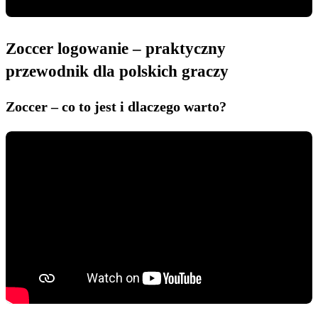
Zoccer logowanie – praktyczny
przewodnik dla polskich graczy
Zoccer – co to jest i dlaczego warto?