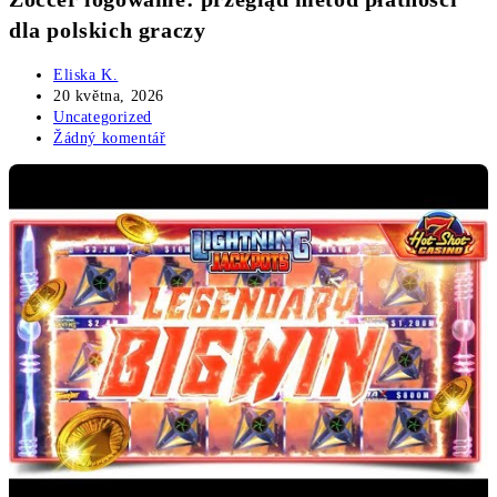
dla polskich graczy
Autor
Eliska K.
příspěvku
Příspěvek
20 května, 2026
byl
Rubriky
Uncategorized
publikován
příspěvku
Komentáře
Žádný komentář
k
příspěvku