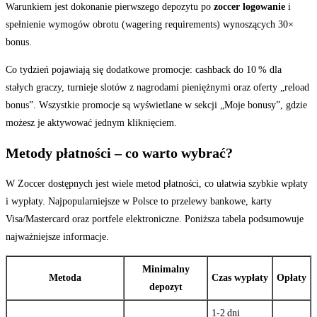
Warunkiem jest dokonanie pierwszego depozytu po
zoccer logowanie
i
spełnienie wymogów obrotu (wagering requirements) wynoszących 30×
bonus.
Co tydzień pojawiają się dodatkowe promocje: cashback do 10 % dla
stałych graczy, turnieje slotów z nagrodami pieniężnymi oraz oferty „reload
bonus”. Wszystkie promocje są wyświetlane w sekcji „Moje bonusy”, gdzie
możesz je aktywować jednym kliknięciem.
Metody płatności – co warto wybrać?
W Zoccer dostępnych jest wiele metod płatności, co ułatwia szybkie wpłaty
i wypłaty. Najpopularniejsze w Polsce to przelewy bankowe, karty
Visa/Mastercard oraz portfele elektroniczne. Poniższa tabela podsumowuje
najważniejsze informacje.
Minimalny
Metoda
Czas wypłaty
Opłaty
depozyt
1‑2 dni