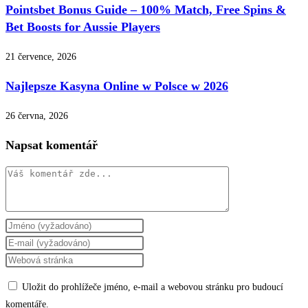
Pointsbet Bonus Guide – 100% Match, Free Spins &
Bet Boosts for Aussie Players
21 července, 2026
Najlepsze Kasyna Online w Polsce w 2026
26 června, 2026
Napsat komentář
Komentář
Chcete-
li
Chcete-
přidat
li
Zadejte
komentář,
přidat
adresu
Uložit do prohlížeče jméno, e-mail a webovou stránku pro budoucí
zadejte
komentář,
URL
komentáře.