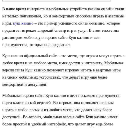
В наше время интернета и мобильных устройств казино онлайн стали
не только популярным, но и комфортным способом играть в азартные
игры.
куш казино
– это пример успешного онлайн-казино, которое
предлагает игрокам широкий спектр игр и услуг. В этом тексте мы
рассмотрим мобильную версию сайта Куш казино и все
преимущества, которые она предлагает.
Куш казино официальный сайт – это место, где игроки могут играть в
любое время и из любого места, имея доступ к интернету. Мобильная
версия сайта Куш казино позволяет игрокам играть в азартные игры
на своих мобильных устройствах, что делает игру еще более
комфортной и доступной.
Мобильная версия сайта Куш казино имеет несколько преимуществ
перед классической версией. Во-первых, она позволяет игрокам
играть в любое время и из любого места, что делает игру более
доступной. Во-вторых, мобильная версия сайта Куш казино имеет
более простой и удобный интерфейс, что делает игру еще более