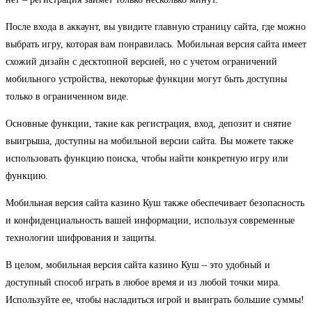
После входа в аккаунт, вы увидите главную страницу сайта, где можно
выбрать игру, которая вам понравилась. Мобильная версия сайта имеет
схожий дизайн с десктопной версией, но с учетом ограничений
мобильного устройства, некоторые функции могут быть доступны
только в ограниченном виде.
Основные функции, такие как регистрация, вход, депозит и снятие
выигрыша, доступны на мобильной версии сайта. Вы можете также
использовать функцию поиска, чтобы найти конкретную игру или
функцию.
Мобильная версия сайта казино Куш также обеспечивает безопасность
и конфиденциальность вашей информации, используя современные
технологии шифрования и защиты.
В целом, мобильная версия сайта казино Куш – это удобный и
доступный способ играть в любое время и из любой точки мира.
Используйте ее, чтобы насладиться игрой и выиграть большие суммы!