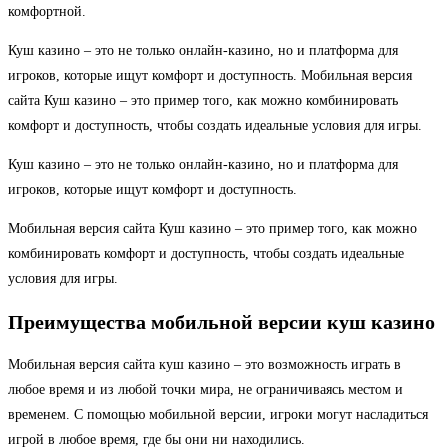
комфортной.
Куш казино – это не только онлайн-казино, но и платформа для
игроков, которые ищут комфорт и доступность. Мобильная версия
сайта Куш казино – это пример того, как можно комбинировать
комфорт и доступность, чтобы создать идеальные условия для игры.
Куш казино – это не только онлайн-казино, но и платформа для
игроков, которые ищут комфорт и доступность.
Мобильная версия сайта Куш казино – это пример того, как можно
комбинировать комфорт и доступность, чтобы создать идеальные
условия для игры.
Преимущества мобильной версии куш казино
Мобильная версия сайта куш казино – это возможность играть в
любое время и из любой точки мира, не ограничиваясь местом и
временем. С помощью мобильной версии, игроки могут насладиться
игрой в любое время, где бы они ни находились.