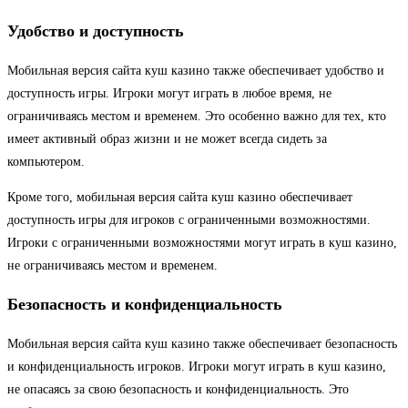
Удобство и доступность
Мобильная версия сайта куш казино также обеспечивает удобство и
доступность игры. Игроки могут играть в любое время, не
ограничиваясь местом и временем. Это особенно важно для тех, кто
имеет активный образ жизни и не может всегда сидеть за
компьютером.
Кроме того, мобильная версия сайта куш казино обеспечивает
доступность игры для игроков с ограниченными возможностями.
Игроки с ограниченными возможностями могут играть в куш казино,
не ограничиваясь местом и временем.
Безопасность и конфиденциальность
Мобильная версия сайта куш казино также обеспечивает безопасность
и конфиденциальность игроков. Игроки могут играть в куш казино,
не опасаясь за свою безопасность и конфиденциальность. Это