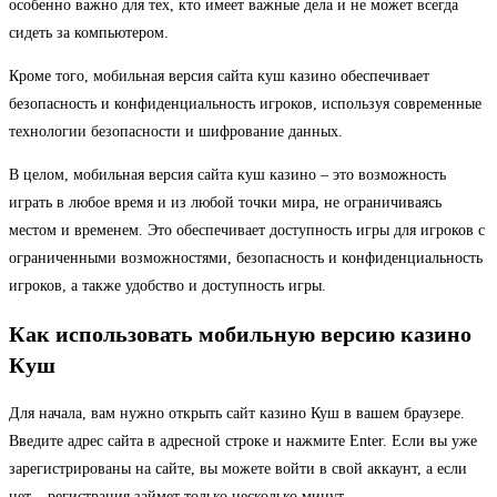
особенно важно для тех, кто имеет важные дела и не может всегда
сидеть за компьютером.
Кроме того, мобильная версия сайта куш казино обеспечивает
безопасность и конфиденциальность игроков, используя современные
технологии безопасности и шифрование данных.
В целом, мобильная версия сайта куш казино – это возможность
играть в любое время и из любой точки мира, не ограничиваясь
местом и временем. Это обеспечивает доступность игры для игроков с
ограниченными возможностями, безопасность и конфиденциальность
игроков, а также удобство и доступность игры.
Как использовать мобильную версию казино
Куш
Для начала, вам нужно открыть сайт казино Куш в вашем браузере.
Введите адрес сайта в адресной строке и нажмите Enter. Если вы уже
зарегистрированы на сайте, вы можете войти в свой аккаунт, а если
нет – регистрация займет только несколько минут.