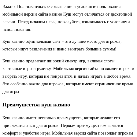
Важно: Пользовательское соглашение и условия использования
мобильной версии сайта казино Куш могут отличаться от десктопной
версии. Перед началом игры, пожалуйста, ознакомьтесь с условиями
использования.
Куш казино официальный сайт – это лучшее место для игроков,
которые ищут развлечения и шанс выиграть большие суммы!
Куш казино предлагает широкий спектр игр, включая слоты,
карточные игры и рулетку. Мобильная версия сайта позволяет игрокам
выбрать игру, которая им понравится, и начать играть в любое время.
Это особенно важно для игроков, которые имеют ограниченное время
для игры.
Преимущества куш казино
Куш казино имеет несколько преимуществ, которые делают его
привлекательным для игроков. Первым преимуществом является
комфорт и удобство игры. Мобильная версия сайта позволяет игрокам